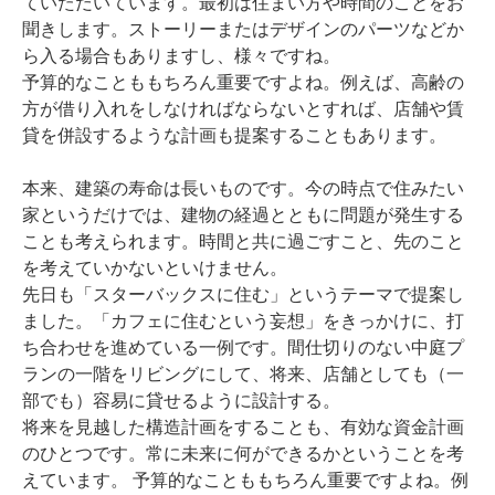
ていただいています。最初は住まい方や時間のことをお
聞きします。ストーリーまたはデザインのパーツなどか
ら入る場合もありますし、様々ですね。
予算的なことももちろん重要ですよね。例えば、高齢の
方が借り入れをしなければならないとすれば、店舗や賃
貸を併設するような計画も提案することもあります。
本来、建築の寿命は長いものです。今の時点で住みたい
家というだけでは、建物の経過とともに問題が発生する
ことも考えられます。時間と共に過ごすこと、先のこと
を考えていかないといけません。
先日も「スターバックスに住む」というテーマで提案し
ました。「カフェに住むという妄想」をきっかけに、打
ち合わせを進めている一例です。間仕切りのない中庭プ
ランの一階をリビングにして、将来、店舗としても（一
部でも）容易に貸せるように設計する。
将来を見越した構造計画をすることも、有効な資金計画
のひとつです。常に未来に何ができるかということを考
えています。 予算的なことももちろん重要ですよね。例