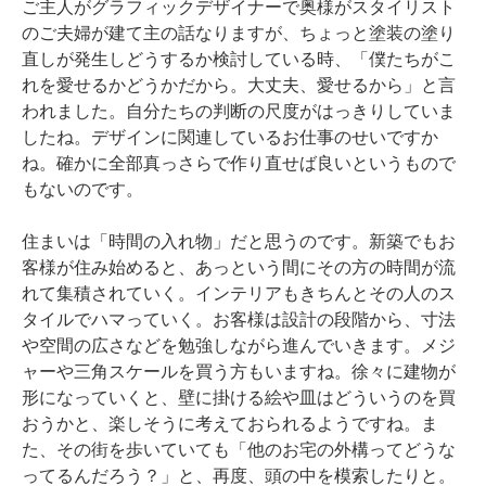
ご主人がグラフィックデザイナーで奥様がスタイリスト
のご夫婦が建て主の話なりますが、ちょっと塗装の塗り
直しが発生しどうするか検討している時、「僕たちがこ
れを愛せるかどうかだから。大丈夫、愛せるから」と言
われました。自分たちの判断の尺度がはっきりしていま
したね。デザインに関連しているお仕事のせいですか
ね。確かに全部真っさらで作り直せば良いというもので
もないのです。
住まいは「時間の入れ物」だと思うのです。新築でもお
客様が住み始めると、あっという間にその方の時間が流
れて集積されていく。インテリアもきちんとその人のス
タイルでハマっていく。お客様は設計の段階から、寸法
や空間の広さなどを勉強しながら進んでいきます。メジ
ャーや三角スケールを買う方もいますね。徐々に建物が
形になっていくと、壁に掛ける絵や皿はどういうのを買
おうかと、楽しそうに考えておられるようですね。ま
た、その街を歩いていても「他のお宅の外構ってどうな
ってるんだろう？」と、再度、頭の中を模索したりと。