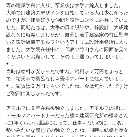
専の建築学科に入り、卒業後は大学に編入しました。
大学では建築のデザインを目指している人は少なかった
のですが、建築好きな仲間と設計コンペに応募していま
した。同期たちは、大手の日本設計や、梓設計、大成建
設などに就職しましたが、自分は若手建築家の竹山聖率
いる設計組織アモルフというアトリエ設計事務所に入り
ました。大学院在任中に、代表の竹山さんに図面を見て
くださいとお願いして、そのまま居ついてしまいまし
た。
当時は給料が安かったですね。給料が７万円ちょっと
で、祐天寺で風呂なし４畳半アパートに住んでいまし
た。家賃は２万円くらいでしたね。金は無かったですけ
ど強烈に楽しかったです。
アモルフに８年在籍後独立しました。アモルフの後に、
アモルフのパートナーだった榎本建築研究所の榎本さん
に1年くらいお世話になって、仕事もないのに、まあ、
勢いみたいな感じでの独立でしたね。同時に結婚と長女