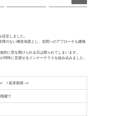
を設定しました。
支障のない構造強度とし、玄関へのアプローチも建物
放的に窓を開けられる日は限られてしまいます。
が同時に見渡せるインナーテラスを組み込みました。
㎡ / 延床面積:-㎡
3階建て