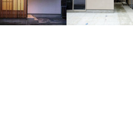
船橋の家
西品川の家
が大好きという建主様の希望を叶えた
両親と子世帯、計7人が住む2世帯住
す。