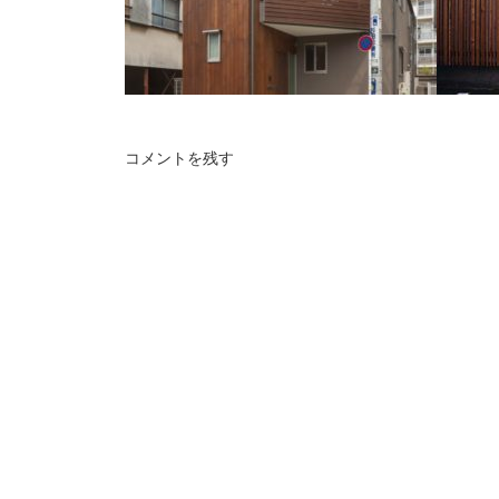
コメントを残す
目黒の家
千歳
都心に建つ、母親＋夫婦＋子供2人のための
南の島
木造2階建て住まいです。
家。