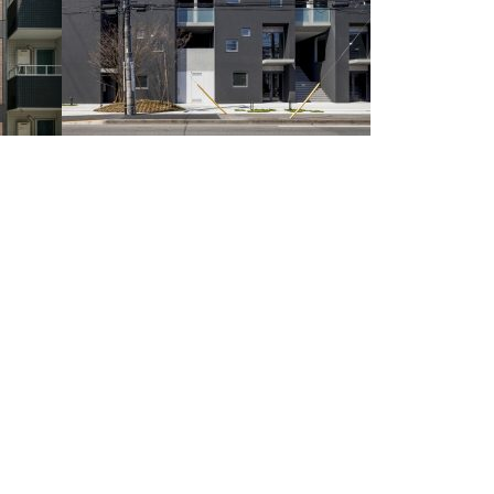
05REUGE NOIR
交通量の多い街道沿いの角地に建つ共同住
宅。