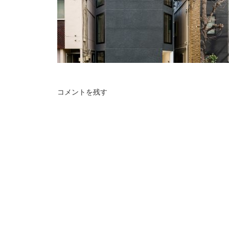
コメントを残す
ueno
senda
台東区にできた狭小マンション。
文京区