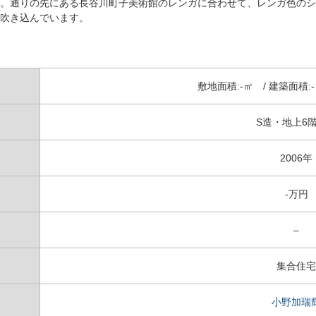
。通りの先にある長谷川町子美術館のレンガに合わせて、レンガ色のシ
吹き込んでいます。
敷地面積:-㎡ / 建築面積:-
S造・地上6
2006年
-万円
–
集合住宅
小野加瑞