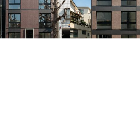
gi
mid spread
に建つマンション。
品川区の住宅街に建つマンション。