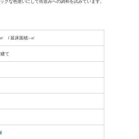
ックな色使いにして街並みへの調和を試みています。
㎡ / 延床面積:-㎡
階建て
輝