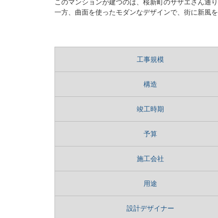
このマンションが建つのは、桜新町のサザエさん通り
一方、曲面を使ったモダンなデザインで、街に新風を
工事規模
構造
竣工時期
予算
施工会社
用途
設計デザイナー