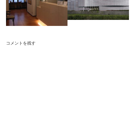
高級感と暖かみのある格調高
青森AHC
い歯科医院設計。
この度、36年間働いてくれた
クリニックを継ぐ息子さんと
親世帯のおすまいを入れて建
替えることになりました。
コメントを残す
中辻医院
タカムラ歯科医院
世界遺産である奈良県の吉野
新築から20年めのリニューア
山に向かう街道沿いに建つ透
ルです。イメージを一新する
析センターを併設した医院で
ため明るく高級感のある雰囲
す。
気にしました。