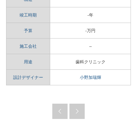
竣工時期
-年
予算
-万円
施工会社
–
用途
歯科クリニック
設計デザイナー
小野加瑞輝