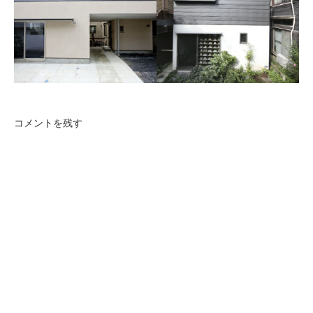
千歳船橋の家
目黒の家
南の島が大好きという建主様
都心に建つ、母親＋夫婦＋子
の希望を叶えた家。
供2人のための木造2階建て住
まいです。
コメントを残す
西品川の家
中延の家
両親と子世帯、計7人が住む2
世帯住宅です。
16坪の敷地に建つ、建坪９
坪、木造３階建ての小さな住
宅です。