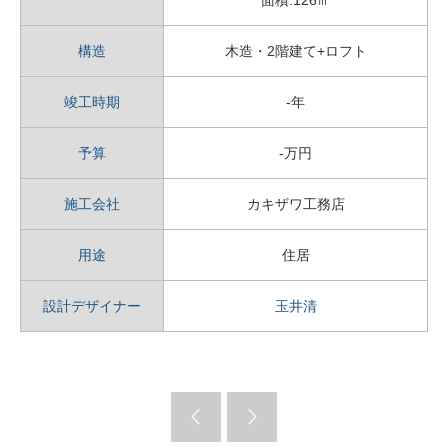
面積:126㎡
構造
木造・2階建て+ロフト
竣工時期
-年
予算
-万円
施工会社
カキザワ工務店
用途
住居
設計デザイナー
玉井清