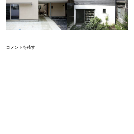
千歳船橋の家
目黒の家
南の島が大好きという建主様
都心に建つ、母親＋夫婦＋子
の希望を叶えた家。
供2人のための木造2階建て住
まいです。
コメントを残す
西品川の家
中延の家
両親と子世帯、計7人が住む2
世帯住宅です。
16坪の敷地に建つ、建坪９
坪、木造３階建ての小さな住
宅です。