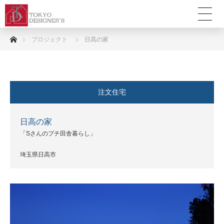
ホーム
プロジェクト
日高の家
注文住宅
日高の家
「Sさんのプチ田舎暮らし」
埼玉県日高市