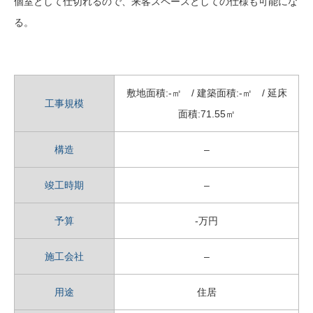
個室として仕切れるので、来客スペースとしての仕様も可能にな
る。
敷地面積:-㎡ / 建築面積:-㎡ / 延床
工事規模
面積:71.55㎡
構造
–
竣工時期
–
予算
-万円
施工会社
–
用途
住居