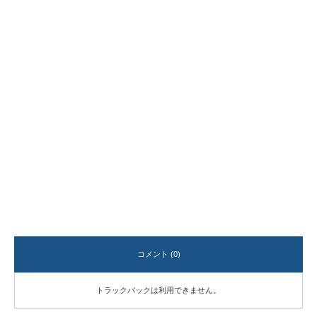
民家再生。
二階堂の家
既存住宅の減築リノベーショ
ンです。基礎、柱梁等の骨組
みを残しプランや設備、耐震
性、断熱環境を一新していま
す。
コメント (0)
トラックバックは利用できません。