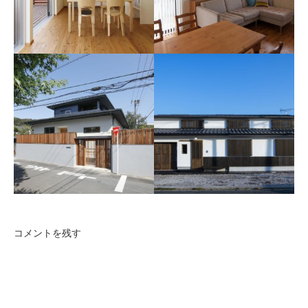
世田谷区K邸
相模原のリノベーション
木製テラスで外部と一体化し
た自然素材の家。
キッチンの機能性を考慮した
デザインが特徴のリノベーシ
ョン。
コメントを残す
船場町の家
大分県中津市船場町にある古