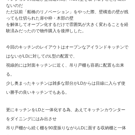
ないのだ
ただ以前「船橋のリノベーション」をやった際、壁構造の壁が残
っても仕切られた扉や枠・木部の壁
を解体してオープン化するだけで雰囲気が大きく変わることを経
験済みだったので物件購入を後押しした。
今回のキッチンのレイアウトはオープンなアイランドキッチンで
はないがLDに対してのL型の配置で、
視線的には対面キッチンに近く、吊り戸棚も容易に配置も出来
る。
少し奥まったキッチンは雑多な部分がLDからは目線に入らず使
い勝手の良いキッチンでもある。
更にキッチンをLDと一体化する為、あえてキッチンカウンター
をダイニングにはみ出させ
吊り戸棚から続く棚を90度振りながらLDに面する収納棚と一体