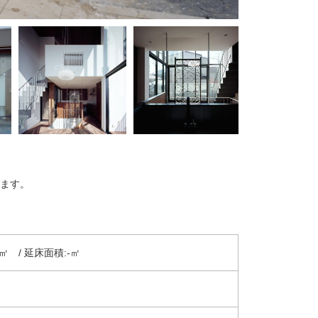
ます。
㎡ / 延床面積:-㎡