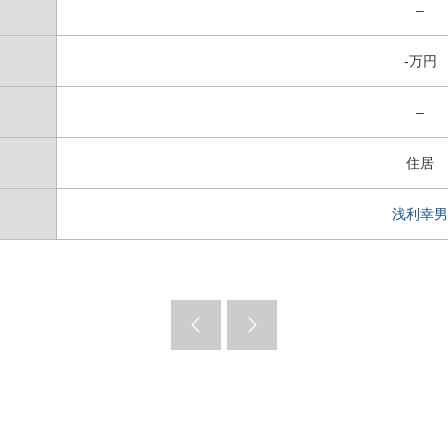
–
-万円
–
住居
浅利幸男