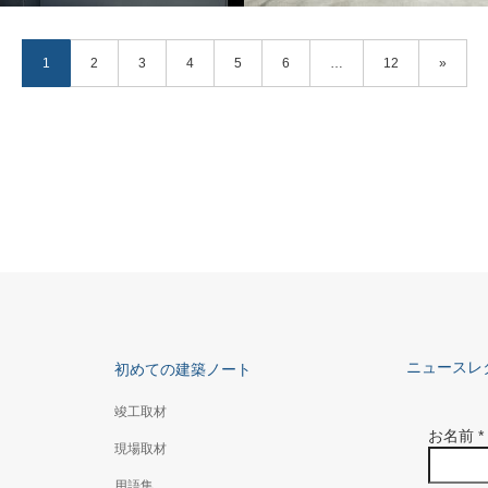
1
2
3
4
5
6
…
12
»
明大前の家
01三鷹の家
暮らす住宅。
三鷹市内の比較的緑の豊かな地域に計
住宅です。
ニュースレ
初めての建築ノート
竣工取材
お名前
*
現場取材
用語集