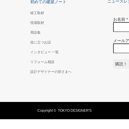
ニュースレ
初めての建築ノート
竣工取材
お名前
*
現場取材
用語集
メール
役に立つお話
インタビュー 一覧
リフォーム相談
設計デザイナーの皆さまへ
Copyright ©
TOKYO DESIGNER'S