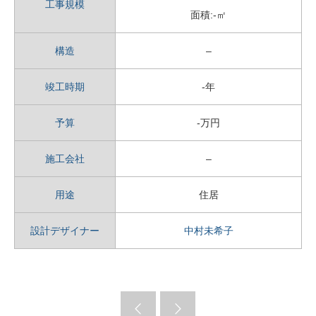
工事規模
面積:-㎡
構造
–
竣工時期
-年
予算
-万円
施工会社
–
用途
住居
設計デザイナー
中村未希子