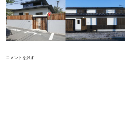
世田谷区K邸
相模原のリノベーション
木製テラスで外部と一体化し
た自然素材の家。
キッチンの機能性を考慮した
デザインが特徴のリノベーシ
ョン。
コメントを残す
船場町の家
大分県中津市船場町にある古
民家再生。
二階堂の家
既存住宅の減築リノベーショ
ンです。基礎、柱梁等の骨組
みを残しプランや設備、耐震
性、断熱環境を一新していま