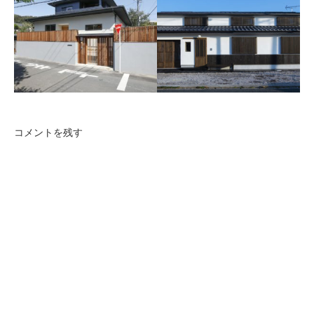
世田谷区K邸
相模原のリノベーション
木製テラスで外部と一体化し
た自然素材の家。
キッチンの機能性を考慮した
デザインが特徴のリノベーシ
ョン。
コメントを残す
船場町の家
大分県中津市船場町にある古
民家再生。
二階堂の家
既存住宅の減築リノベーショ
ンです。基礎、柱梁等の骨組
みを残しプランや設備、耐震
性、断熱環境を一新していま
す。