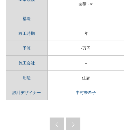
面積:-㎡
構造
–
竣工時期
-年
予算
-万円
施工会社
–
用途
住居
設計デザイナー
中村未希子