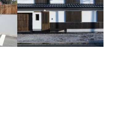
船場町の家
大分県中津市船場町にある古民家再生。
基礎、
耐震