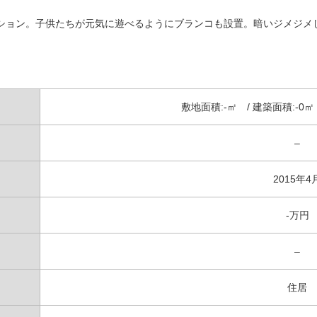
ション。子供たちが元気に遊べるようにブランコも設置。暗いジメジメ
敷地面積:-㎡ / 建築面積:-0㎡ 
–
2015年4
-万円
–
住居