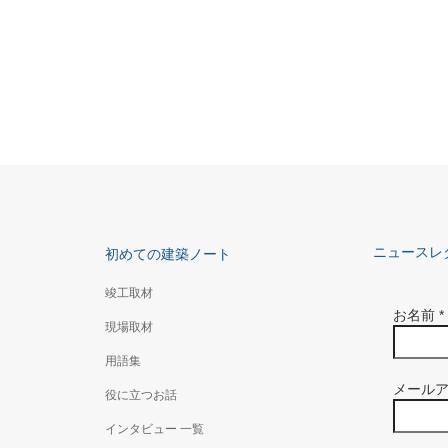
ニュースレ
初めての建築ノート
竣工取材
お名前
*
現場取材
用語集
メール
役に立つお話
インタビュー 一覧