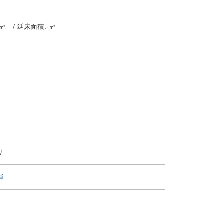
㎡ / 延床面積:-㎡
り
輝