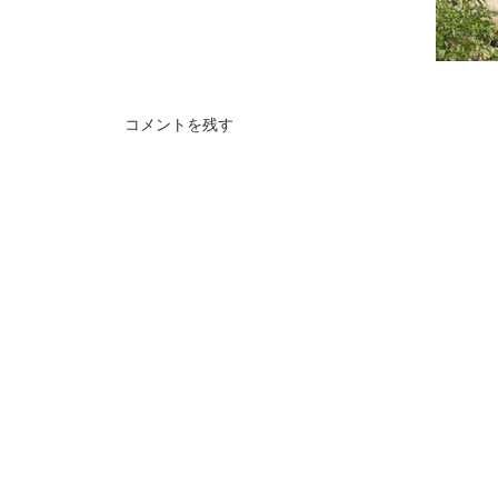
コメントを残す
江川ア
まちづ
窓のフィットネスクラブ
活」
東京・渋谷の、青木淳設計の建築内に計画さ
れ、その意匠に敬意を払い設計された「窓の
フィットネスクラブ / OG Wellness Field 青
山」です。