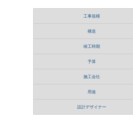
工事規模
構造
竣工時期
予算
施工会社
用途
設計デザイナー