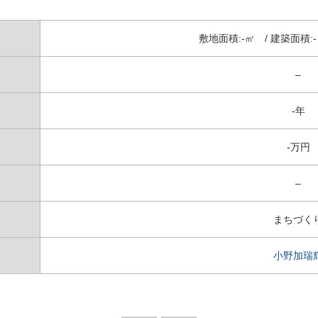
敷地面積:-㎡ / 建築面積:-
–
-年
-万円
–
まちづく
小野加瑞