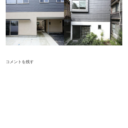
千歳船橋の家
目黒の家
南の島が大好きという建主様
都心に建つ、母親＋夫婦＋子
の希望を叶えた家。
供2人のための木造2階建て住
まいです。
コメントを残す
西品川の家
中延の家
両親と子世帯、計7人が住む2
世帯住宅です。
16坪の敷地に建つ、建坪９
坪、木造３階建ての小さな住
宅です。