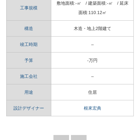
敷地面積:-㎡ / 建築面積:-㎡ / 延床
工事規模
面積:110.12㎡
構造
木造・地上2階建て
竣工時期
–
予算
-万円
施工会社
–
用途
住居
設計デザイナー
根來宏典