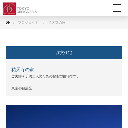
ホーム
プロジェクト
祐天寺の家
注文住宅
祐天寺の家
ご夫婦＋子供二人のための都市型住宅です。
東京都目黒区