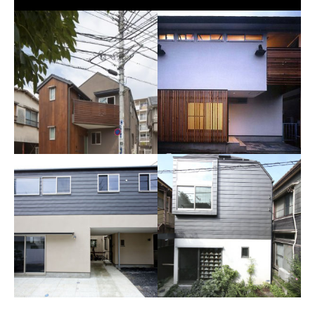
千歳船橋の家
目黒の家
南の島が大好きという建主様
都心に建つ、母親＋夫婦＋子
の希望を叶えた家。
供2人のための木造2階建て住
まいです。