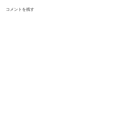
コメントを残す
西品川の家
中延の家
両親と子世帯、計7人が住む2
世帯住宅です。
16坪の敷地に建つ、建坪９
坪、木造３階建ての小さな住
宅です。