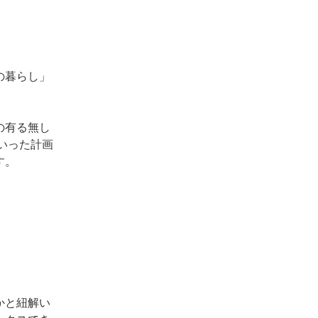
の暮らし」
の有る無し
いった計画
す。
かと紐解い