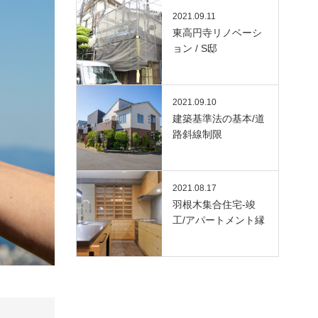
2021.09.11
東高円寺リノベーシ
ョン / S邸
2021.09.10
建築基準法の基本/道
路斜線制限
2021.08.17
羽根木集合住宅-竣
工/アパートメント縁