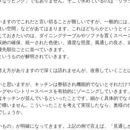
きなリビング」でもありません。そこで求めているのは「リラ
いますのでこれだと言い切ることが難しいですが、一般的には
良い空間」などがあてはまります。これはどちらかというとイ
えておきたいのは、ダイニングテーブルやソファを置くスペー
収納の確保、統一された色使い、適度な照度、風通しの良さ、
優先順位ごとに並べていきます。
というものが解明されていきます。
考え方がありますので深くは語れませんが、改善していくこと
いと思いますが、キッチンは整頓され機能的でないとそれだけ
ングやパントリースペースを有効的にゾーニングしていきます
はキッチンが並んでいるといったことです。細かく具体的でな
で構いません。こういったことを考えて実現したなら、奥様の
でしょうか。
いもの」が明確になってきます。上記の例で言えば、「見通し