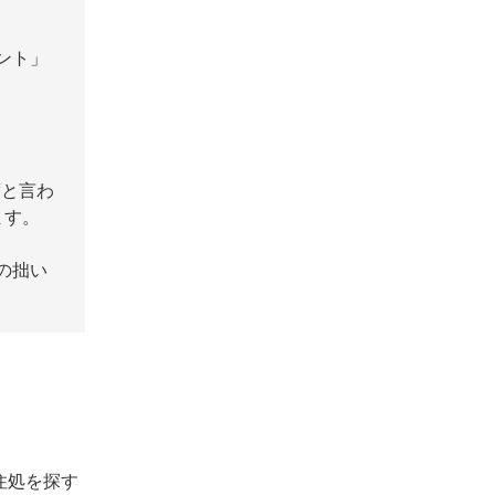
ント」
度と言わ
ます。
の拙い
住処を探す