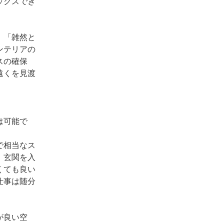
ックスでき
、「雑然と
ンテリアの
スの確保
遠くを見渡
は可能で
で相当なス
。玄関を入
くても良い
仕事は随分
が良い空