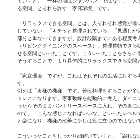
ていくと、「一杯の酒はシャンパン」ではなく、「大
る空間」とそれを許す「家庭環境」です。
「リラックスできる空間」とは、人それぞれ感覚が違
していない」「キチッと整理されている」「見通しが
部分と重なってきますが、設計段階までにある程度考
（リビングダイニングのスペース）、整理整頓できる
せる空間といったことです。こういったことをさらに
そうすることで、より具体的にリラックスできる空間
「家庭環境」ですが、これはそれぞれの生活に対する
す。
例えば「奥様の機嫌」です。普段料理をすることが多
トレスになります。家事動線を能動的に考え、ダイニ
ったらそのままパントリースペースに入れ、その奥に
ので、「こんな感じになればいいな」といったレベル
と楽になり、機嫌の改善に少しは役に立つのではない
こういったことをしっかり紐解いていくと、「譲れな